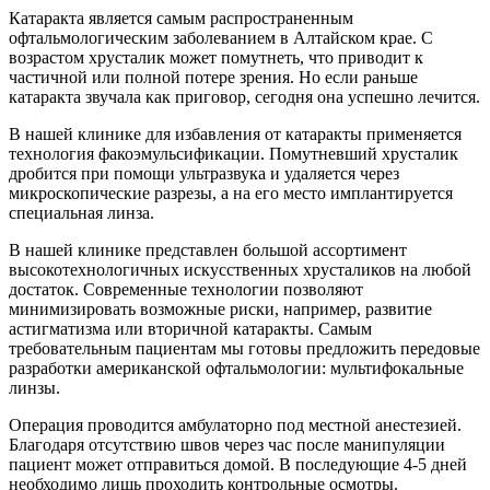
Катаракта является самым распространенным
офтальмологическим заболеванием в Алтайском крае. С
возрастом хрусталик может помутнеть, что приводит к
частичной или полной потере зрения. Но если раньше
катаракта звучала как приговор, сегодня она успешно лечится.
В нашей клинике для избавления от катаракты применяется
технология факоэмульсификации. Помутневший хрусталик
дробится при помощи ультразвука и удаляется через
микроскопические разрезы, а на его место имплантируется
специальная линза.
В нашей клинике представлен большой ассортимент
высокотехнологичных искусственных хрусталиков на любой
достаток. Современные технологии позволяют
минимизировать возможные риски, например, развитие
астигматизма или вторичной катаракты. Самым
требовательным пациентам мы готовы предложить передовые
разработки американской офтальмологии: мультифокальные
линзы.
Операция проводится амбулаторно под местной анестезией.
Благодаря отсутствию швов через час после манипуляции
пациент может отправиться домой. В последующие 4-5 дней
необходимо лишь проходить контрольные осмотры.