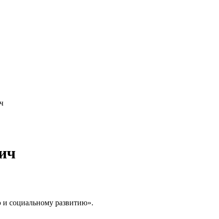
ч
ич
 и социальному развитию».