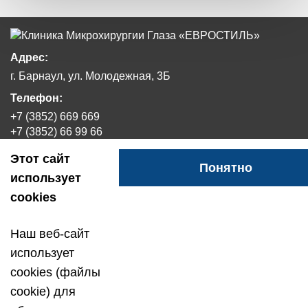
Адрес:
г. Барнаул, ул. Молодежная, 3Б
Телефон:
+7 (3852) 669 669
+7 (3852) 66 99 66
+7 962 806 30 37
Этот сайт
Понятно
E-mail:
использует
eurostyl-barnaul@mail.ru
cookies
Наш веб-сайт
использует
cookies (файлы
cookie) для
Общество с ограниченной ответственностью «Клиника