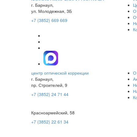
г. Барнаул,
Ц
ул. Молодежная, 3Б
О
О
+7 (3852) 669 669
Н
К
центр оптической коррекции
О
г. Барнаул,
А
пр. Строителей, 9
Н
Н
+7 (3852) 24 71 44
К
Красноармейский, 58
+7 (3852) 22 61 34