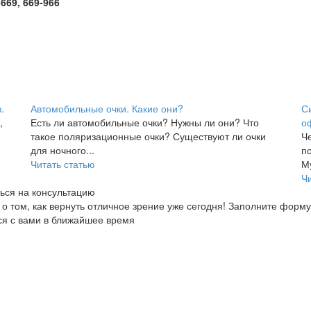
669, 669-966
.
Автомобильные очки. Какие они?
С
,
Есть ли автомобильные очки? Нужны ли они? Что
о
такое поляризационные очки? Существуют ли очки
Че
для ночного...
п
Читать статью
Му
Ч
ься на консультацию
 о том, как вернуть отличное зрение уже сегодня! Заполните форм
я с вами в ближайшее время