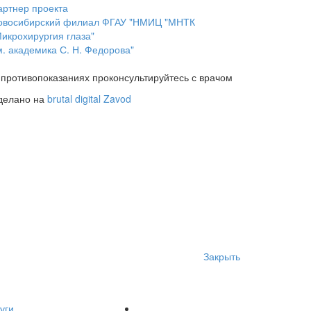
артнер проекта
овосибирский филиал ФГАУ "НМИЦ "МНТК
Микрохирургия глаза"
м. академика С. Н. Федорова"
 противопоказаниях проконсультируйтесь с врачом
делано на
brutal digital Zavod
Закрыть
уги