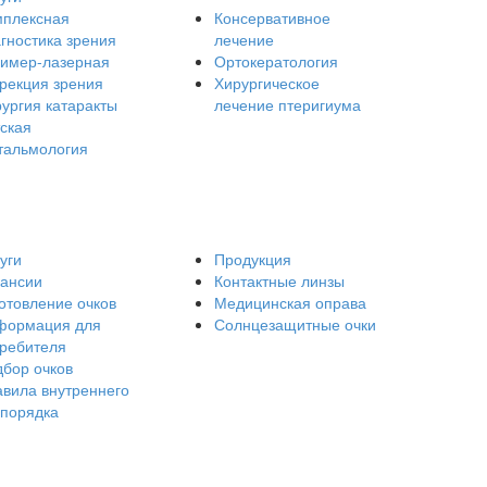
мплексная
Консервативное
гностика зрения
лечение
симер-лазерная
Ортокератология
рекция зрения
Хирургическое
ургия катаракты
лечение птеригиума
ская
тальмология
уги
Продукция
кансии
Контактные линзы
отовление очков
Медицинская оправа
формация для
Солнцезащитные очки
требителя
бор очков
вила внутреннего
спорядка