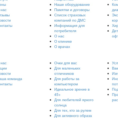
ены
Наше оборудование
Ко
 нас
Памятки и договоры
диа
тзывы
Список страховых
Эк
овости
компаний по ДМС
кор
онтакты
Информация для
Хир
потребителя
Дет
О нас
оф
О клинике
О врачах
 нас
Очки для вас
Усл
кции
Для маленьких
Ва
овости
отличников
Изг
аша команда
Для работы за
Ин
онтакты
компьютером
по
Идеальное зрение в
Под
45+
Пра
Для любителей яркого
ра
солнца
Для тех, кто за рулем
Для активного образа