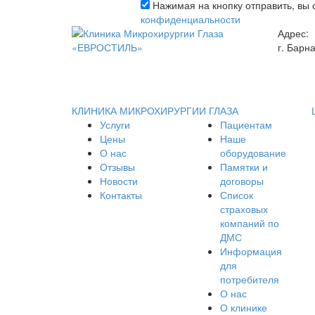
Нажимая на кнопку отправить, вы 
конфиденциальности
Адрес:
г. Барн
КЛИНИКА МИКРОХИРУРГИИ ГЛАЗА
Услуги
Пациентам
Цены
Наше
О нас
оборудование
Отзывы
Памятки и
Новости
договоры
Контакты
Список
страховых
компаний по
ДМС
Информация
для
потребителя
О нас
О клинике