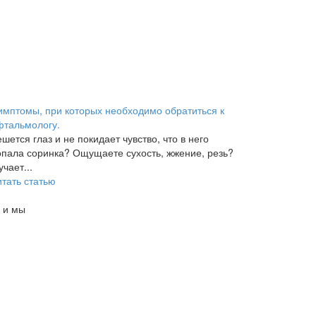
имптомы, при которых необходимо обратиться к
фтальмологу.
шется глаз и не покидает чувство, что в него
опала соринка? Ощущаете сухость, жжение, резь?
чает...
итать статью
у и мы