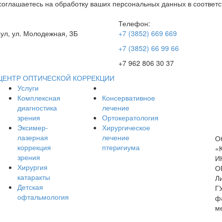
соглашаетесь на обработку ваших персональных данных в соответс
Телефон:
аул, ул. Молодежная, 3Б
+7 (3852) 669 669
+7 (3852) 66 99 66
+7 962 806 30 37
ЦЕНТР ОПТИЧЕСКОЙ КОРРЕКЦИИ
Услуги
Комплексная
Консервативное
диагностика
лечение
зрения
Ортокератология
Эксимер-
Хирургическое
лазерная
лечение
О
коррекция
птеригиума
«
зрения
И
Хирургия
О
катаракты
Л
Детская
Г
офтальмология
ф
м