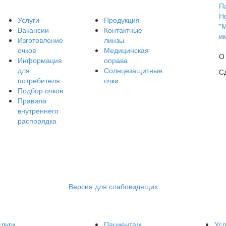
П
Н
Услуги
Продукция
"
Вакансии
Контактные
и
Изготовление
линзы
очков
Медицинская
О
Информация
оправа
для
Солнцезащитные
С
потребителя
очки
Подбор очков
Правила
внутреннего
распорядка
Версия для слабовидящих
слуги
Пациентам
Усл