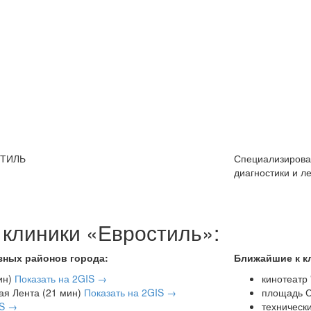
СТИЛЬ
Специализирован
диагностики и л
 клиники «Евростиль»:
зных районов города:
Ближайшие к к
ин)
Показать на 2GIS →
кинотеатр 
ая Лента (21 мин)
Показать на 2GIS →
площадь С
IS →
техническ