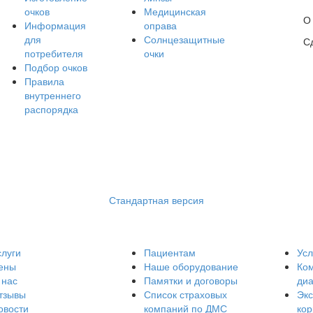
очков
Медицинская
О
Информация
оправа
для
Солнцезащитные
С
потребителя
очки
Подбор очков
Правила
внутреннего
распорядка
Стандартная версия
слуги
Пациентам
Усл
ены
Наше оборудование
Ко
 нас
Памятки и договоры
диа
тзывы
Список страховых
Эк
овости
компаний по ДМС
кор