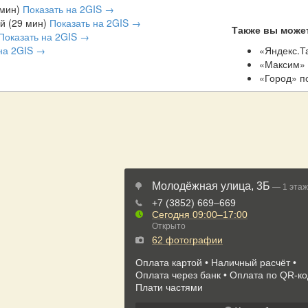
 мин)
Показать на 2GIS →
й (29 мин)
Показать на 2GIS →
Также вы может
Показать на 2GIS →
на 2GIS →
«Яндекс.Т
«Максим» 
«Город» п