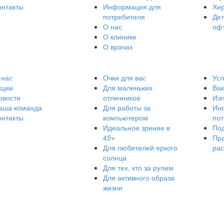
онтакты
Информация для
Хир
потребителя
Дет
О нас
оф
О клинике
О врачах
 нас
Очки для вас
Усл
кции
Для маленьких
Ва
овости
отличников
Изг
аша команда
Для работы за
Ин
онтакты
компьютером
по
Идеальное зрение в
Под
45+
Пра
Для любителей яркого
ра
солнца
Для тех, кто за рулем
Для активного образа
жизни