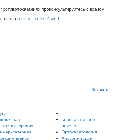
 противопоказаниях проконсультируйтесь с врачом
делано на
brutal digital Zavod
Закрыть
уги
мплексная
Консервативное
гностика зрения
лечение
симер-лазерная
Ортокератология
рекция зрения
Хирургическое