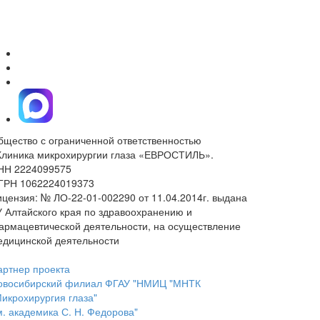
бщество с ограниченной ответственностью
Клиника микрохирургии глаза «ЕВРОСТИЛЬ».
НН 2224099575
ГРН 1062224019373
ицензия: № ЛО-22-01-002290 от 11.04.2014г. выдана
У Алтайского края по здравоохранению и
армацевтической деятельности, на осуществление
едицинской деятельности
артнер проекта
овосибирский филиал ФГАУ "НМИЦ "МНТК
Микрохирургия глаза"
м. академика С. Н. Федорова"