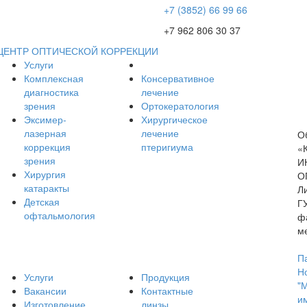
+7 (3852) 66 99 66
+7 962 806 30 37
ЦЕНТР ОПТИЧЕСКОЙ КОРРЕКЦИИ
Услуги
Комплексная
Консервативное
диагностика
лечение
зрения
Ортокератология
Эксимер-
Хирургическое
лазерная
лечение
О
коррекция
птеригиума
«
зрения
И
Хирургия
О
катаракты
Л
Детская
Г
офтальмология
ф
м
П
Н
Услуги
Продукция
"
Вакансии
Контактные
и
Изготовление
линзы