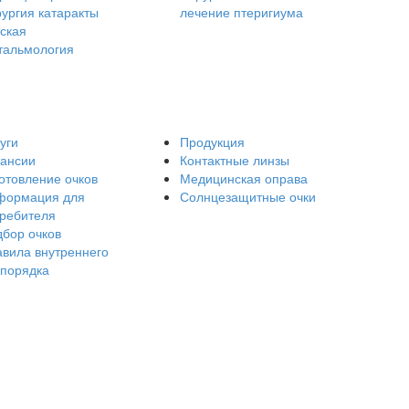
ургия катаракты
лечение птеригиума
ская
тальмология
уги
Продукция
кансии
Контактные линзы
отовление очков
Медицинская оправа
формация для
Солнцезащитные очки
требителя
бор очков
вила внутреннего
спорядка